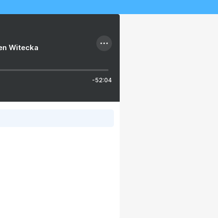
ien Witecka
-52:04