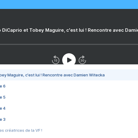
 DiCaprio et Tobey Maguire, c'est lui ! Rencontre avec Dam
bey Maguire, c'est lui ! Rencontre avec Damien Witecka
e 6
e 5
e 4
e 3
s créatrices de la VF !