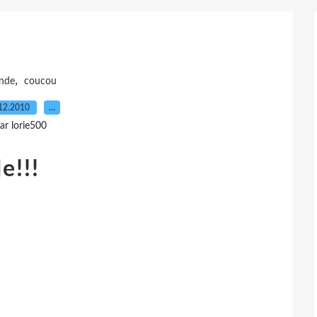
,
nde
coucou
12.2010
…
ar lorie500
e!!!