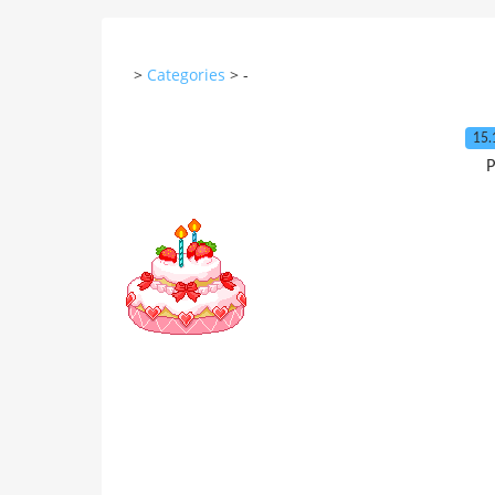
>
Categories
>
-
15.
P