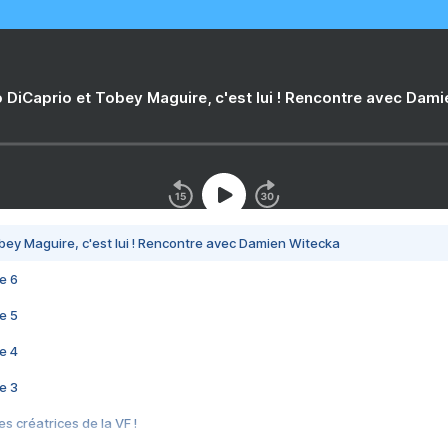
 DiCaprio et Tobey Maguire, c'est lui ! Rencontre avec Dam
bey Maguire, c'est lui ! Rencontre avec Damien Witecka
e 6
e 5
e 4
e 3
s créatrices de la VF !