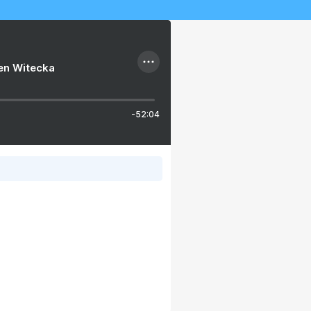
ien Witecka
-52:04