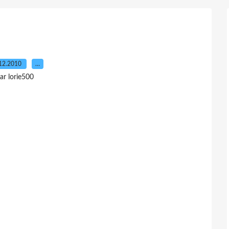
12.2010
…
ar lorie500