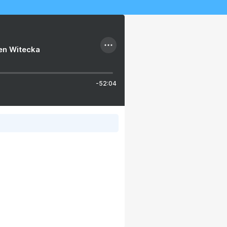
ien Witecka
-52:04