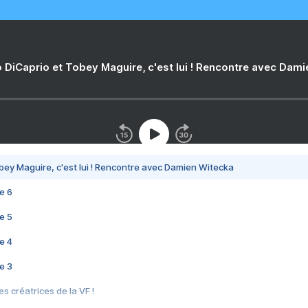
 DiCaprio et Tobey Maguire, c'est lui ! Rencontre avec Dam
bey Maguire, c'est lui ! Rencontre avec Damien Witecka
e 6
e 5
e 4
e 3
s créatrices de la VF !