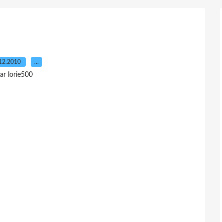
12.2010
…
ar lorie500