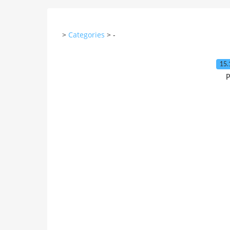
>
Categories
>
-
15.
P