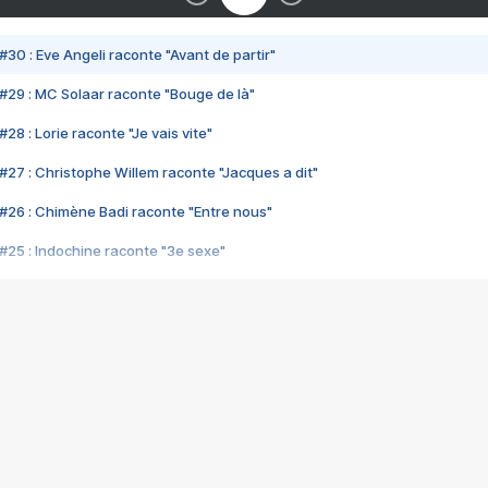
#30 : Eve Angeli raconte "Avant de partir"
#29 : MC Solaar raconte "Bouge de là"
28 : Lorie raconte "Je vais vite"
#27 : Christophe Willem raconte "Jacques a dit"
#26 : Chimène Badi raconte "Entre nous"
#25 : Indochine raconte "3e sexe"
#24 : Zaho raconte "C'est chelou"
#23 : Patrick Bruel raconte "Au café des délices"
#22 : Kyo raconte "Le chemin"
#21 : Nolwenn Leroy raconte "Cassé"
#20 : Patrick Hernandez raconte "Born to be alive"
#19 : Lorie raconte "Près de moi"