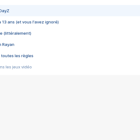
 DayZ
 a 13 ans (et vous l'avez ignoré)
e (littéralement)
im Rayan
 toutes les règles
s les jeux vidéo
us choquant de Rockstar ? - Le scandale BULLY
e plus moche de Steam
du RÊVE tourne au CAUCHEMAR
pendant 8 heures
it… à tort
umiliés par un jeu vidéo